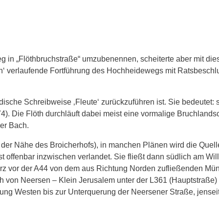
g in „Flöthbruchstraße“ umzubenennen, scheiterte aber mit di
ein‘ verlaufende Fortführung des Hochheidewegs mit Ratsbesch
ische Schreibweise ‚Fleute‘ zurückzuführen ist. Sie bedeutet: s
4). Die Flöth durchläuft dabei meist eine vormalige Bruchlandsc
ner Bach.
in der Nähe des Broicherhofs), in manchen Plänen wird die Quell
st offenbar inzwischen verlandet. Sie fließt dann südlich am Wil
kurz vor der A44 von dem aus Richtung Norden zufließenden Mü
h von Neersen – Klein Jerusalem unter der L361 (Hauptstraße) 
ng Westen bis zur Unterquerung der Neersener Straße, jenseits