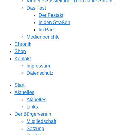
Virtuelle Ausstellung „1000 Jahre Anrath“
Das Fest
Der Festakt
In den Straßen
Im Park
Medienberichte
Chronik
Shop
Kontakt
Impressum
Datenschutz
Start
Aktuelles
Aktuelles
Links
Der Bürgerverein
Mitgliedschaft
Satzung