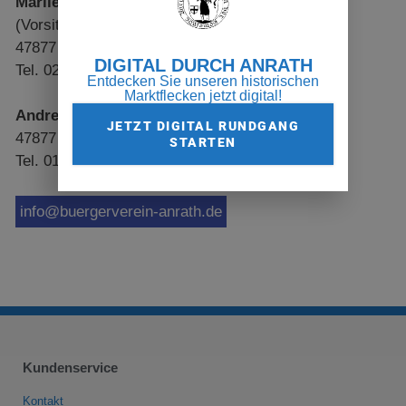
Marlies Pasch
(Vorsitzende)
47877 Willich
DIGITAL DURCH ANRATH
Tel. 02156 1319
Entdecken Sie unseren historischen
Marktflecken jetzt digital!
Andrea Reuter
(Geschäftsführerin)
JETZT DIGITAL RUNDGANG
47877 Willich
STARTEN
Tel. 0163 3815390
info@buergerverein-anrath.de
Kundenservice
Kontakt